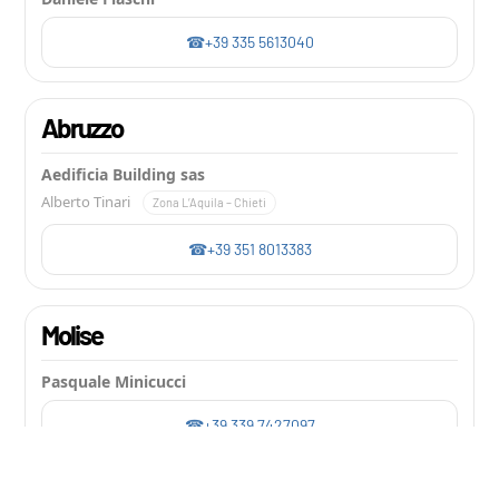
+39 335 5613040
Abruzzo
Aedificia Building sas
Alberto Tinari
Zona L’Aquila – Chieti
+39 351 8013383
Molise
Pasquale Minicucci
+39 339 7427097