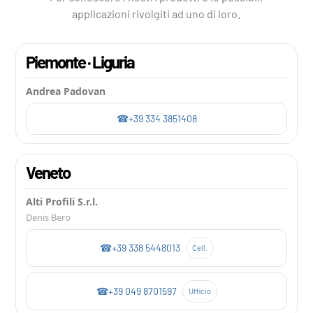
applicazioni rivolgiti ad uno di loro.
Piemonte · Liguria
Andrea Padovan
+39 334 3851408
Veneto
Alti Profili S.r.l.
Denis Bero
+39 338 5448013
Cell.
+39 049 8701597
Ufficio