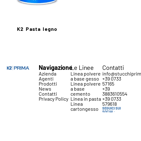
K2 Pasta legno
Navigazione
Le Linee
Contatti
Azienda
Linea polvere
info@stucchiprim
Agenti
a base gesso
+39 0733
Prodotti
Linea polvere
57165
News
a base
+39
Contatti
cemento
3883610554
Privacy Policy
Linea in pasta
+39 0733
Linea
579618
cartongesso
SEGUICI SUI
SOCIAL:
Linea legno
Linea
professionale
PRO.64
Linea Briko