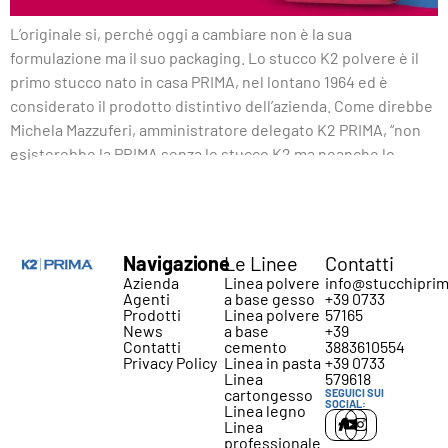
L’originale si, perché oggi a cambiare non è la sua
formulazione ma il suo packaging. Lo stucco K2 polvere è il
primo stucco nato in casa PRIMA, nel lontano 1964 ed è
considerato il prodotto distintivo dell’azienda. Come direbbe
Michela Mazzuferi, amministratore delegato K2 PRIMA, “non
esisterebbe la PRIMA senza lo stucco K2 ma neanche lo
stucco K2 […]
Navigazione
Le Linee
Contatti
Azienda
Linea polvere
info@stucchiprim
Agenti
a base gesso
+39 0733
Prodotti
Linea polvere
57165
News
a base
+39
Contatti
cemento
3883610554
Privacy Policy
Linea in pasta
+39 0733
Linea
579618
cartongesso
SEGUICI SUI
SOCIAL:
Linea legno
Linea
professionale