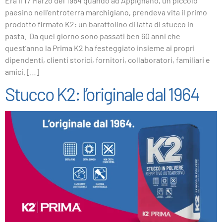
Era il 17 Marzo del 1964 quando ad Appignano, un piccolo
paesino nell’entroterra marchigiano, prendeva vita il primo
prodotto firmato K2: un barattolino di latta di stucco in
pasta. Da quel giorno sono passati ben 60 anni che
quest’anno la Prima K2 ha festeggiato insieme ai propri
dipendenti, clienti storici, fornitori, collaboratori, familiari e
amici. […]
Stucco K2: l’originale dal 1964