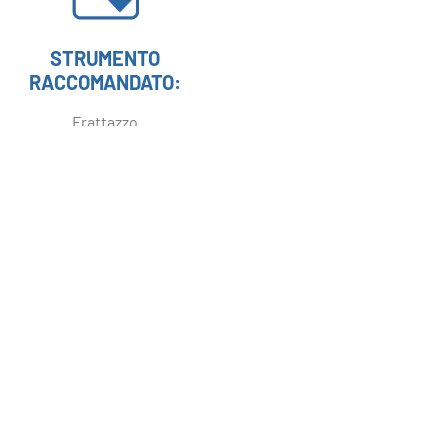
STRUMENTO
RACCOMANDATO:
Frattazzo
Formati
disponibili
Sacco da 1 KG
Sacco da 4 KG
Prodotti
correlati