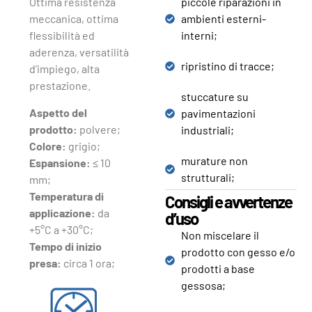
Ottima resistenza
piccole riparazioni in
meccanica, ottima
ambienti esterni-
flessibilità ed
interni;
aderenza, versatilità
ripristino di tracce;
d’impiego, alta
prestazione.
stuccature su
Aspetto del
pavimentazioni
prodotto:
polvere;
industriali;
Colore:
grigio;
murature non
Espansione:
≤ 10
strutturali;
mm;
Temperatura di
Consigli e avvertenze
applicazione:
da
d’uso
+5°C a +30°C;
Non miscelare il
Tempo di inizio
prodotto con gesso e/o
presa:
circa 1 ora;
prodotti a base
gessosa;