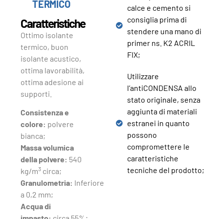
TERMICO
calce e cemento si
consiglia prima di
Caratteristiche
stendere una mano di
Ottimo isolante
primer ns. K2 ACRIL
termico, buon
FIX;
isolante acustico,
ottima lavorabilità,
Utilizzare
ottima adesione ai
l’antiCONDENSA allo
supporti.
stato originale, senza
aggiunta di materiali
Consistenza e
estranei in quanto
colore:
polvere
possono
bianca;
compromettere le
Massa volumica
caratteristiche
della polvere:
540
tecniche del prodotto;
3
kg/m
circa;
Granulometria:
Inferiore
a 0,2 mm;
Acqua di
impasto:
circa 55%;