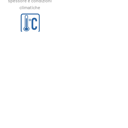
spessore e condizioni
climatiche
TEMPERATURA:
Da +5°C a +40°C
SPESSORE:
5 mm circa