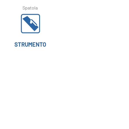
Spatola
STRUMENTO
RACCOMANDATO:
Frattazzo
Formati
disponibili
Sacco da 1 KG
Sacco da 4 KG
Prodotti
correlati